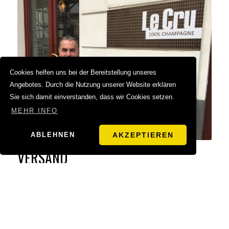
Cookies helfen uns bei der Bereitstellung unseres
Angebotes. Durch die Nutzung unserer Website erklären
Sie sich damit einverstanden, dass wir Cookies setzen.
MEHR INFO
ABLEHNEN
AKZEPTIEREN
VERSAND
Wir praktizieren individuellen Service mit Herz und Verstand:
Wir beraten Sie am Telefon oder im Laden persönlich und kompetent
und nehmen uns dafür alle Zeit der Welt. Für Ihren ganz persönlichen
Genuss. Sie können Einzelflaschen bestellen, beliebig sortieren,
Liefertermine und Adressen vorgeben und gerne liefern wir auch an